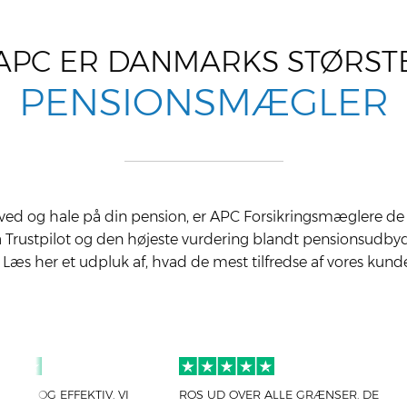
APC ER DAN­MARKS STØR­ST
PEN­SIONS­MÆG­LER
ved og hale på din pension, er APC Forsikringsmæglere de 
på Trustpilot og den højeste vurdering blandt pensionsudbyd
. Læs her et udpluk af, hvad de mest tilfredse af vores kund
I
ROS UD OVER ALLE GRÆN­SER. DE
RIG­TIG GOD OPLE­VEL