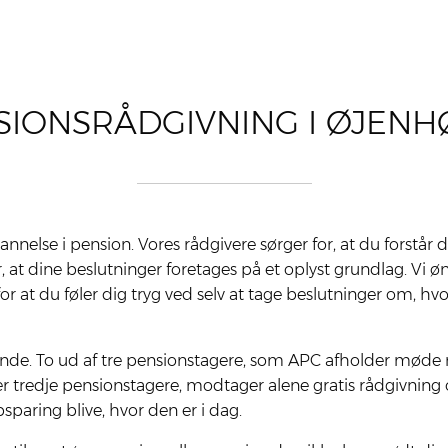
SIONS­RÅDGIVNING I ØJENH
se i pen­sion. Vores råd­gi­ve­re sør­ger for, at du for­står 
er, at dine beslut­nin­ger fore­ta­ges på et oplyst grund­lag. Vi
 for at du føler dig tryg ved selv at tage beslut­nin­ger om, h
ende. To ud af tre pensionstagere, som APC afholder møde me
ver tredje pensionstagere, modtager alene gratis rådgivnin
sparing blive, hvor den er i dag.