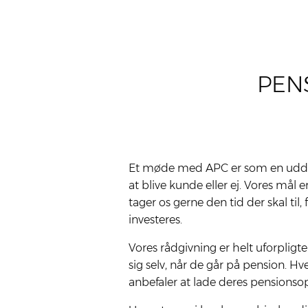
PEN
Et møde med APC er som en uddan­nel­
at bli­ve kun­de eller ej. Vores mål 
tager os ger­ne den tid der skal til,
inve­ste­res.
Vores rådgivning er helt uforpligt
sig selv, når de går på pension. H
anbefaler at lade deres pensionsop