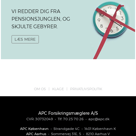
VI REDDER DIG FRA
PENSIONSJUNGLEN, OG
SKJULTE GEBYRER.
LÆS MERE
OM OS
KLAGE
PRIVATLIVSPOLITIK
APC Forsikringsmæglere A/S
CVR: 30732049
Tlf. 70 25 70 26
apc@apc.dk
APC København
Strandgade 4C
1401 København K
APC Aarhus
Sommervej 31E, 5
8210 Aarhus V