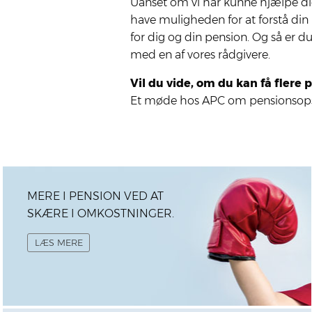
Uan­set om vi har kun­ne hjæl­pe dig
have mulig­he­den for at for­stå din
for dig og din pen­sion. Og så er du
med en af vores råd­gi­ve­re.
Vil du vide, om du kan få fle­re p
Et møde hos APC om pensionsopspar
MERE I PENSION VED AT
SKÆRE I OMKOSTNINGER.
LÆS MERE