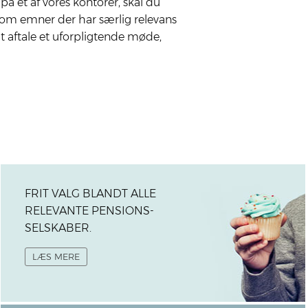
å et af vores kon­to­rer, skal du
­re om emner der har sær­lig rele­vans
t afta­le et ufor­plig­ten­de møde,
FRIT VALG BLANDT ALLE
RELEVANTE PENSIONS­
SELSKABER.
LÆS MERE