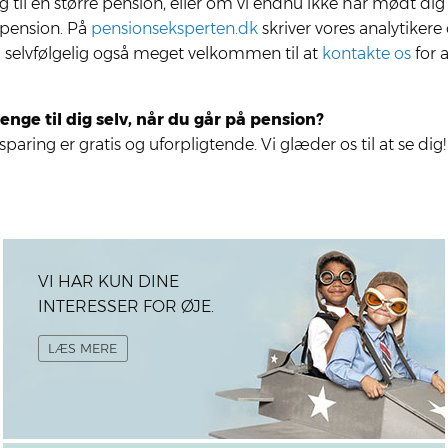
 til en stør­re pen­sion, eller om vi end­nu ikke har mødt dig p
 pen­sion. På
pen­sions­eks­per­ten.dk
skri­ver vores ana­ly­ti­ke
 selv­føl­ge­lig også meget vel­kom­men til at
kon­tak­te os
for a
en­ge til dig selv, når du går på pen­sion?
ing er gratis og uforpligtende. Vi glæder os til at se dig!
VI HAR KUN DINE
INTERESSER FOR ØJE.
LÆS MERE