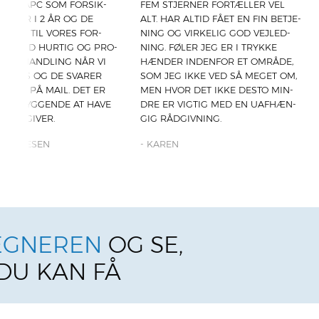
K­
FEM STJER­NER FOR­TÆL­LER VEL
SIO­NEL OG FOR­STÅ­E
ALT. HAR ALTID FÅET EN FIN BETJE­
NING. MEGET TIL­FR
­
NING OG VIR­KE­LIG GOD VEJ­LED­
KUN ANBE­FA­LE APC.
PRO­
NING. FØLER JEG ER I TRYK­KE
-
ALAN MADSEN
VI
HÆN­DER INDEN­FOR ET OMRÅ­DE,
R
SOM JEG IKKE VED SÅ MEGET OM,
ER
MEN HVOR DET IKKE DESTO MIN­
AVE
DRE ER VIG­TIG MED EN UAF­HÆN­
GIG RÅD­GIV­NING.
-
KAREN
G­NE­REN
OG SE,
DU KAN FÅ