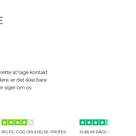
E
rette at tage kontakt
ere, er det ikke bare
er siger om os:
­SE. PRO­FES­
SUBLIM RÅD­GIV­NING. APC ER
BEHA­GE­L