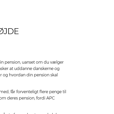
ØJDE
din pen­sion, uan­set om du væl­ger
 ønsker at uddan­ne dan­sker­ne og
vor og hvor­dan din pen­sion skal
d, får forventeligt flere penge til
g om deres pension, fordi APC